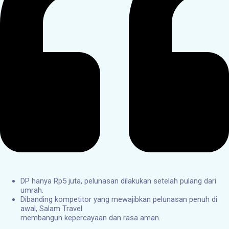
DP hanya Rp5 juta, pelunasan dilakukan setelah pulang dari
umrah.
Dibanding kompetitor yang mewajibkan pelunasan penuh di
awal, Salam Travel
membangun kepercayaan dan rasa aman.