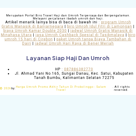
Merupakan Portal Biro Travel Haji dan Umroh Terpercaya dan Berpengalaman.
Melayani perjalanan ibadah umroh dan haji.
Artikel menarik lainya bisa di baca di bawah ini :
program Umroh
Gratis Manasik di Banjarnegara
|
biro Umroh Idul Fitri di Lamongan
|
biaya Umroh Kamar Double 2030
|
jadwal Umroh Gratis Manasik di
Minahasa Utara
|
jasa Umroh Cashback Spesial di Tasikmalaya
|
biro
umroh 15 hari di Cirebon
|
paket Umroh tanpa Biaya Tambahan di
Dairi
|
jadwal Umroh Hari Raya di Bener Meriah
Layanan Siap Haji Dan Umroh
HP :
087886382770
Jl. Ahmad Yani No.165, Sungai Danau, Kec. Satui, Kabupaten
Tanah Bumbu, Kalimantan Selatan 72275
Harga Umroh Promo Akhir Tahun Di Probolinggo - Salam
. All rights
©
2026
by:
Travel
reserved.