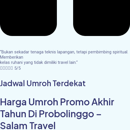
“Bukan sekadar tenaga teknis lapangan, tetapi pembimbing spiritual.
Memberikan
kelas ruhani yang tidak dimiliki travel lain.”





5/5
Jadwal Umroh Terdekat
Harga Umroh Promo Akhir
Tahun Di Probolinggo –
Salam Travel