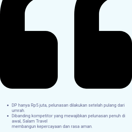
DP hanya Rp5 juta, pelunasan dilakukan setelah pulang dari
umrah.
Dibanding kompetitor yang mewajibkan pelunasan penuh di
awal, Salam Travel
membangun kepercayaan dan rasa aman.