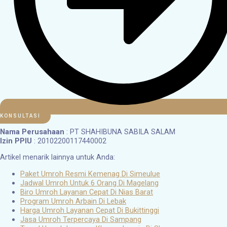
KONSULTASI
Nama Perusahaan
: PT SHAHIBUNA SABILA SALAM
Izin PPIU
: 20102200117440002
Artikel menarik lainnya untuk Anda:
Paket Umroh Resmi Kemenag Di Simeulue
Jadwal Umroh Untuk 6 Orang Di Magelang
Biro Umroh Layanan Cepat Di Nias Barat
Program Umroh Arbain Di Lebak
Harga Umroh Layanan Cepat Di Bukittinggi
Jasa Umroh Terpercaya Di Sampang