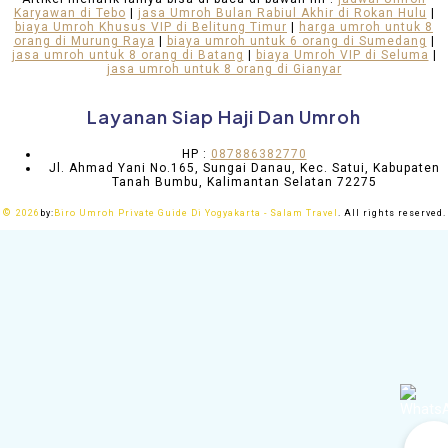
Karyawan di Tebo
|
jasa Umroh Bulan Rabiul Akhir di Rokan Hulu
|
biaya Umroh Khusus VIP di Belitung Timur
|
harga umroh untuk 8
orang di Murung Raya
|
biaya umroh untuk 6 orang di Sumedang
|
jasa umroh untuk 8 orang di Batang
|
biaya Umroh VIP di Seluma
|
jasa umroh untuk 8 orang di Gianyar
Layanan Siap Haji Dan Umroh
HP :
087886382770
Jl. Ahmad Yani No.165, Sungai Danau, Kec. Satui, Kabupaten
Tanah Bumbu, Kalimantan Selatan 72275
©
2026
by:
Biro Umroh Private Guide Di Yogyakarta - Salam Travel
. All rights reserved.