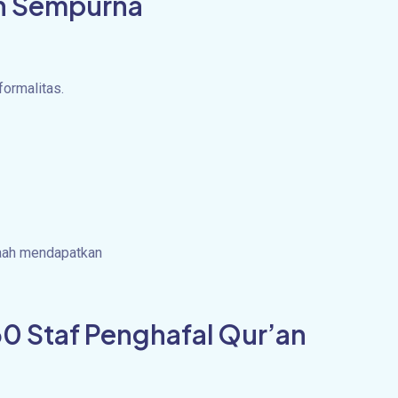
ih Sempurna
formalitas.
maah mendapatkan
30 Staf Penghafal Qur’an