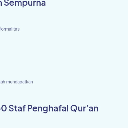
ih Sempurna
formalitas.
maah mendapatkan
30 Staf Penghafal Qur’an