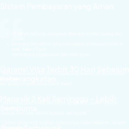
Sistem Pembayaran yang Aman
DP hanya Rp5 juta, pelunasan dilakukan setelah pulang dari
umrah.
Dibanding kompetitor yang mewajibkan pelunasan penuh di
awal, Salam Travel
membangun kepercayaan dan rasa aman.
Garansi Visa Terbit 30 Hari Sebelum
”
Memberikan kepastian dan kelegaan bagi jamaah. Ini memperkuat
Keberangkatan
kredibilitas
dan kesiapan operasional Salam Travel.
“
Manasik 2 Kali Seminggu – Lebih
”
Diselenggarakan online dan offline secara rutin, bukan sekadar
Sempurna
formalitas.
Jamaah lebih siap mental, spiritual, dan logistik.
“
”
Jadwal ziarah lebih lengkap, bukan hanya paket minimum. Jamaah
Ziarah Terbanyak
mendapatkan