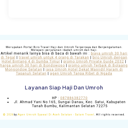
Merupakan Portal Biro Travel Haji dan Umroh Terpercaya dan Berpengalaman.
Melayani perjalanan ibadah umroh dan haji.
Artikel menarik lainya bisa di baca di bawah ini :
biaya umroh 30 hari
di Tegal
|
travel umroh untuk 4 orang di Tarakan
|
biro Umroh dengan
Hotel Bintang 4 di Sumba Timur
|
promo Umroh Private Guide 2032
|
harga umroh 30 hari di Bondowoso
|
promo umroh Terbaik di Bolaang
Mongondow Selatan
|
jasa Umroh Hotel Dekat Masjidil Haram di
Tapanuli Selatan
|
agen Umroh Tanpa Ribet di Ngada
Layanan Siap Haji Dan Umroh
HP :
087886382770
Jl. Ahmad Yani No.165, Sungai Danau, Kec. Satui, Kabupaten
Tanah Bumbu, Kalimantan Selatan 72275
©
2026
by:
Agen Umroh Syawal Di Aceh Selatan - Salam Travel
. All rights reserved.