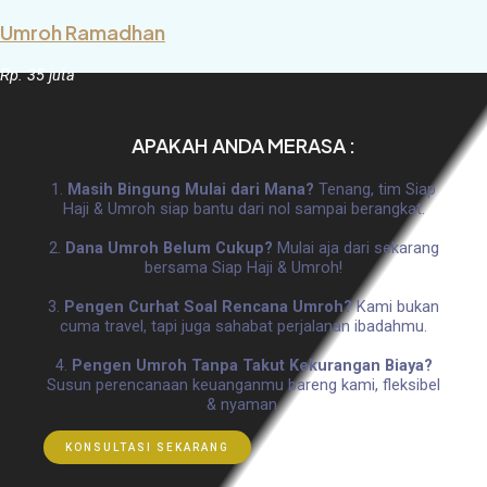
Umroh Ramadhan
Rp. 35 juta
APAKAH ANDA MERASA :
1.
Masih Bingung Mulai dari Mana?
Tenang, tim Siap
Haji & Umroh siap bantu dari nol sampai berangkat.
2.
Dana Umroh Belum Cukup?
Mulai aja dari sekarang
bersama Siap Haji & Umroh!
3.
Pengen Curhat Soal Rencana Umroh?
Kami bukan
cuma travel, tapi juga sahabat perjalanan ibadahmu.
4.
Pengen Umroh Tanpa Takut Kekurangan Biaya?
Susun perencanaan keuanganmu bareng kami, fleksibel
& nyaman.
KONSULTASI SEKARANG