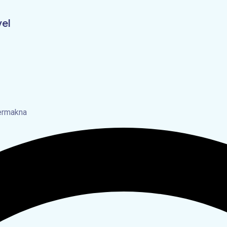
vel
bermakna