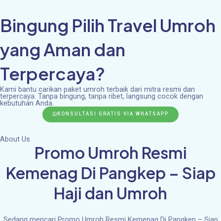
Skip
Bingung Pilih Travel Umroh
to
content
yang Aman dan
Terpercaya?
Kami bantu carikan paket umroh terbaik dari mitra resmi dan
terpercaya. Tanpa bingung, tanpa ribet, langsung cocok dengan
kebutuhan Anda.
KONSULTASI GRATIS VIA WHATSAPP
About Us
Promo Umroh Resmi
Kemenag Di Pangkep – Siap
Haji dan Umroh
Sedang mencari Promo Umroh Resmi Kemenag Di Pangkep – Siap