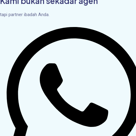
Kami bukan sekadar agen
tapi partner ibadah Anda.