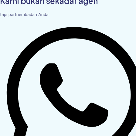
Kami bukan sekadar agen
tapi partner ibadah Anda.