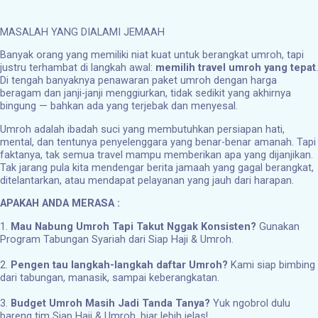
MASALAH YANG DIALAMI JEMAAH
Banyak orang yang memiliki niat kuat untuk berangkat umroh, tapi
justru terhambat di langkah awal:
memilih travel umroh yang tepat
.
Di tengah banyaknya penawaran paket umroh dengan harga
beragam dan janji-janji menggiurkan, tidak sedikit yang akhirnya
bingung — bahkan ada yang terjebak dan menyesal.
Umroh adalah ibadah suci yang membutuhkan persiapan hati,
mental, dan tentunya penyelenggara yang benar-benar amanah. Tapi
faktanya, tak semua travel mampu memberikan apa yang dijanjikan.
Tak jarang pula kita mendengar berita jamaah yang gagal berangkat,
ditelantarkan, atau mendapat pelayanan yang jauh dari harapan.
APAKAH ANDA MERASA :
1.
Mau Nabung Umroh Tapi Takut Nggak Konsisten?
Gunakan
Program Tabungan Syariah dari Siap Haji & Umroh.
2.
Pengen tau langkah-langkah daftar Umroh?
Kami siap bimbing
dari tabungan, manasik, sampai keberangkatan.
3.
Budget Umroh Masih Jadi Tanda Tanya?
Yuk ngobrol dulu
bareng tim Siap Haji & Umroh, biar lebih jelas!