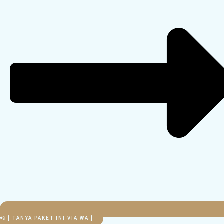
📲 [ TANYA PAKET INI VIA WA ]