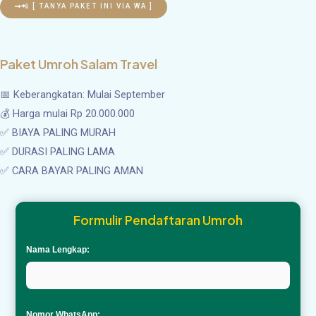
📲 [ TANYA PAKET INI VIA WA ]
Paket Umroh Salam Travel
📅 Keberangkatan: Mulai September
💰 Harga mulai Rp 20.000.000
✅ BIAYA PALING MURAH
✅ DURASI PALING LAMA
✅ CARA BAYAR PALING AMAN
Formulir Pendaftaran Umroh
Nama Lengkap:
Nomor WhatsApp: